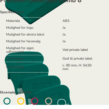
Precision Detection Comb 8
Specifikationer
Materiale
ABS
Mulighed for logo
Ja
Mulighed for ekstra tekst
Ja
Mulighed for farvevalg
Ja
Mulighed for egen
Ved private label
udformning
Beskrivelse
God til private label
L: 80 mm, H: 54,50
Produktmål
mm
Eksempler på farver




