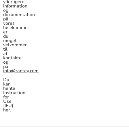
yderligere
information
og
dokumentation
på
vores
lusekamme,
er
du
meget
velkommen
til
at
kontakte
os
på
info@zantey.com
.
Du
kan
hente
Instructions
for
Use
(IFU)
her
.