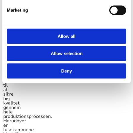
lusekamme
kommer
fra
Marketing
vores
egen
produktion
hos
vores
datterselskab,
Allow all
der
blandet
andet
er
Allow selection
ISO
13485-
certificeret,
Deny
hvilket
er
med
til
at
sikre
høj
kvalitet
gennem
hele
produktionsprocessen.
Herudover
er
lusekammene