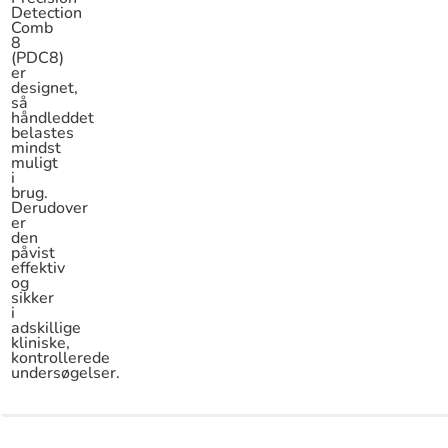
Detection
Comb
8
(PDC8)
er
designet,
så
håndleddet
belastes
mindst
muligt
i
brug.
Derudover
er
den
påvist
effektiv
og
sikker
i
adskillige
kliniske,
kontrollerede
undersøgelser.