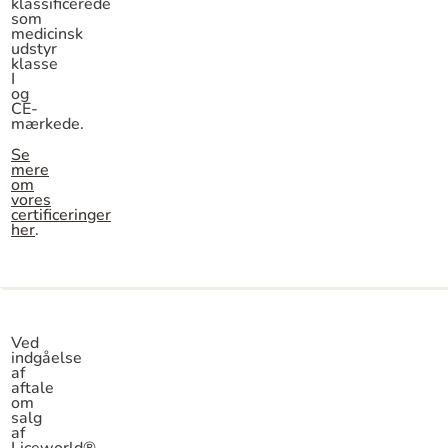
klassificerede
som
medicinsk
udstyr
klasse
I
og
CE-
mærkede.
Se
mere
om
vores
certificeringer
her
.
Ved
indgåelse
af
aftale
om
salg
af