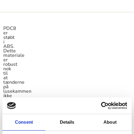
PDC8
er
støbt
i
ABS.
Dette
materiale
er
robust
nok
til
at
tænderne
på
lusekammen
ikke
bøjer
i
brug,
så
lusen
bliver
Consent
Details
About
fanget
og