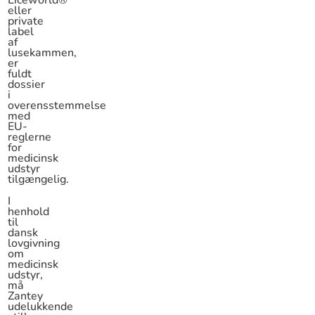
Liceworld®
eller
private
label
af
lusekammen,
er
fuldt
dossier
i
overensstemmelse
med
EU-
reglerne
for
medicinsk
udstyr
tilgængelig.
I
henhold
til
dansk
lovgivning
om
medicinsk
udstyr,
må
Zantey
udelukkende