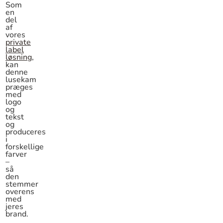
Som
en
del
af
vores
private
label
løsning
,
kan
denne
lusekam
præges
med
logo
og
tekst
og
produceres
i
forskellige
farver
–
så
den
stemmer
overens
med
jeres
brand.