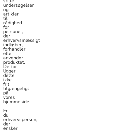
stille
undersøgelser
og
artikler
til
rådighed
for
personer,
der
erhvervsmæssigt
indkøber,
forhandler,
eller
anvender
produktet.
Derfor
ligger
dette
ikke
frit
tilgængeligt
på
vores
hjemmeside.
Er
du
erhvervsperson,
der
ønsker