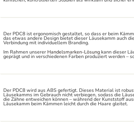
klinischen, kontrollierten Studien als wirksam und sicher er
Der PDC8 ist ergonomisch gestaltet, so dass er beim Käm
das etwas andere Design bietet dieser Läusekamm auch die
Verbindung mit individuellem Branding.
Im Rahmen unserer
Handelsmarken-Lösung
kann dieser Lä
geprägt und in verschiedenen Farben produziert werden – so
Der PDC8 wird aus ABS gefertigt. Dieses Material ist robus
Läusekamms im Gebrauch nicht verbiegen, sodass die Läus
die Zähne entweichen können – während der Kunststoff ausre
Läusekamm beim Kämmen leicht durch die Haare gleitet.