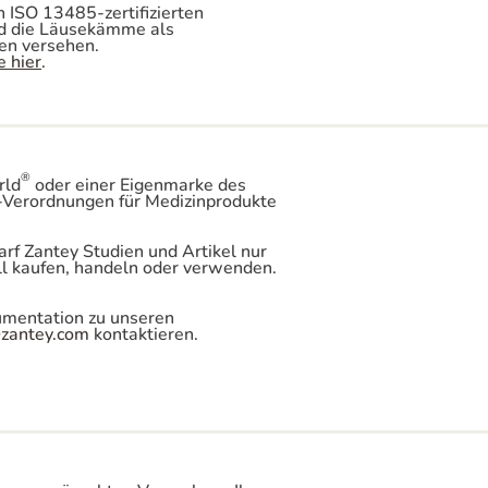
ISO 13485-zertifizierten
nd die Läusekämme als
hen versehen.
e hier
.
®
rld
oder einer Eigenmarke des
-Verordnungen für Medizinprodukte
f Zantey Studien und Artikel nur
ll kaufen, handeln oder verwenden.
umentation zu unseren
zantey.com
kontaktieren.