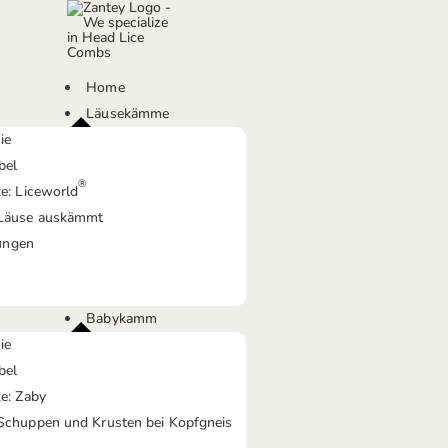
Home
Läusekämme
ie
bel
®
e: Liceworld
Läuse auskämmt
rungen
Babykamm
ie
bel
e: Zaby
chuppen und Krusten bei Kopfgneis