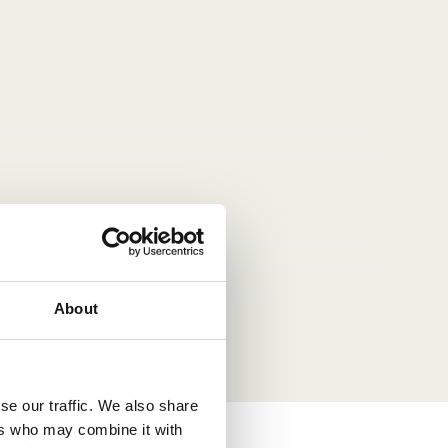
marke
r Eigenmarke
mm, H: 54,50 mm
About
se our traffic. We also share
ers who may combine it with