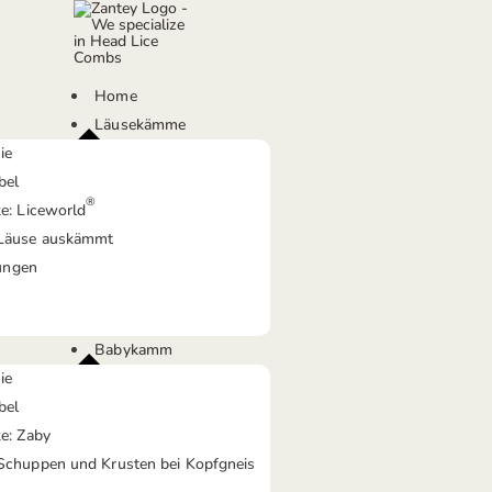
Home
Läusekämme
ie
bel
®
e: Liceworld
Läuse auskämmt
rungen
Babykamm
ie
bel
e: Zaby
chuppen und Krusten bei Kopfgneis