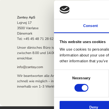
Zantey ApS
Lejrvej 17
Consent
3500 Værløse
Dänemark
Tel: +45 45 48 71 28 62
This website uses cookies
Unser dänisches Büro ist werktags
We use cookies to personalis
zwischen 8.00 und 14.00 Uhr
information about your use of
erreichbar.
other information that you’ve
info@zantey.com
Consent
Wir beantworten alle Anfragen so
Necessary
Selection
schnell wie möglich – in der Regel
innerhalb von 1–3 Werktagen.
Deny